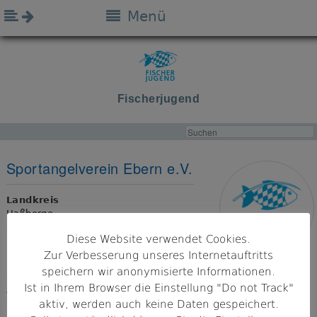
Menü
Fischerjugend
Sportangelverein Ebern e.V.
Landkreis
Haßberge
Diese Website verwendet Cookies.
Bezirk
Zur Verbesserung unseres Internetauftritts
Unterfranken
speichern wir anonymisierte Informationen.
Ist in Ihrem Browser die Einstellung "Do not Track"
Adresse
96106 Ebern
aktiv, werden auch keine Daten gespeichert.