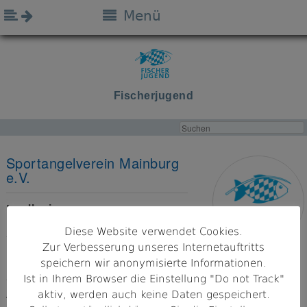
Menü
Fischerjugend
Sportangelverein Mainburg
e.V.
Landkreis
Kelheim
Diese Website verwendet Cookies.
Zur Verbesserung unseres Internetauftritts
Bezirk
speichern wir anonymisierte Informationen.
Niederbayern
Ist in Ihrem Browser die Einstellung "Do not Track"
aktiv, werden auch keine Daten gespeichert.
Adresse