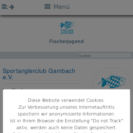
Menü
Fischerjugend
Sportanglerclub Gambach
e.V.
Landkreis
Main-Spessart
Diese Website verwendet Cookies.
Zur Verbesserung unseres Internetauftritts
Bezirk
speichern wir anonymisierte Informationen.
Unterfranken
Ist in Ihrem Browser die Einstellung "Do not Track"
aktiv, werden auch keine Daten gespeichert.
Adresse