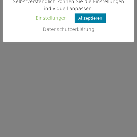
97753 Karlstadt
Selbstverständlich können Sie die Einstellungen
individuell anpassen.
Webseite
Einstellungen
Akzeptieren
http://www.sportanglerclub-gambach.
de/
Datenschutzerklärung