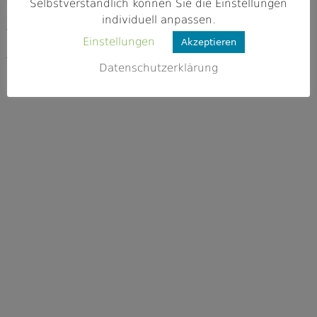
96369 Weißenbrunn
Selbstverständlich können Sie die Einstellungen
individuell anpassen.
Webseite
Einstellungen
Akzeptieren
http://www.sportfischerei-hummendor
f.de/index.php
Datenschutzerklärung