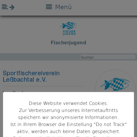
Menü
Fischerjugend
Sportfischereiverein
Leßbachtal e.V.
Landkreis
Kronach
Diese Website verwendet Cookies.
Zur Verbesserung unseres Internetauftritts
Bezirk
speichern wir anonymisierte Informationen.
Oberfranken
Ist in Ihrem Browser die Einstellung "Do not Track"
aktiv, werden auch keine Daten gespeichert.
Adresse