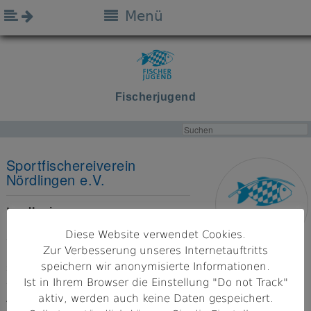
Menü
Fischerjugend
Sportfischereiverein
Nördlingen e.V.
Landkreis
Donau-Ries
Diese Website verwendet Cookies.
Zur Verbesserung unseres Internetauftritts
Bezirk
speichern wir anonymisierte Informationen.
Schwaben
Ist in Ihrem Browser die Einstellung "Do not Track"
aktiv, werden auch keine Daten gespeichert.
Adresse